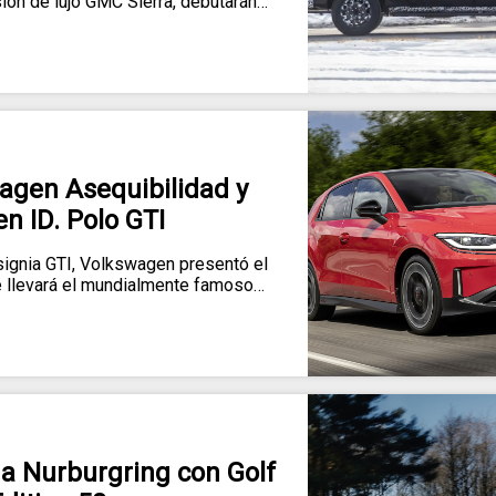
sión de lujo GMC Sierra, debutarán…
gen Asequibilidad y
en ID. Polo GTI
nsignia GTI, Volkswagen presentó el
e llevará el mundialmente famoso…
 Nurburgring con Golf