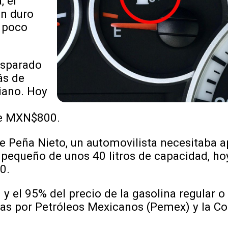
, el
un duro
e poco
isparado
ás de
iano. Hoy
de MXN$800.
que Peña Nieto, un automovilista necesitab
pequeño de unos 40 litros de capacidad, hoy
0.
 y el 95% del precio de la gasolina regular 
adas por Petróleos Mexicanos (Pemex) y la C