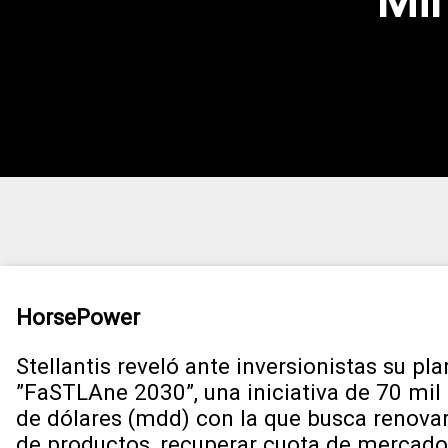
Mil
HorsePower
Stellantis reveló ante inversionistas su pla
”FaSTLAne 2030”, una iniciativa de 70 mil
de dólares (mdd) con la que busca renova
de productos, recuperar cuota de mercado