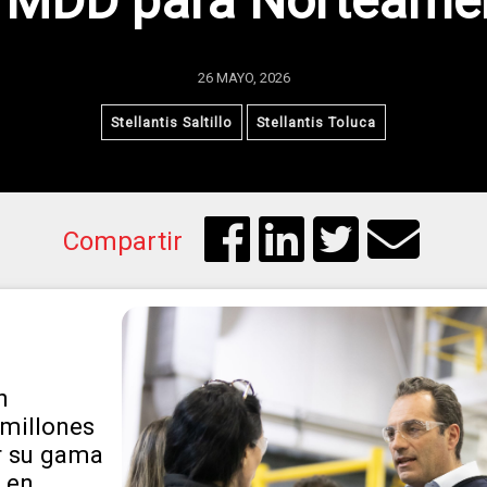
 MDD para Norteamé
26 MAYO, 2026
Stellantis Saltillo
Stellantis Toluca
Compartir
n
 millones
r su gama
 en