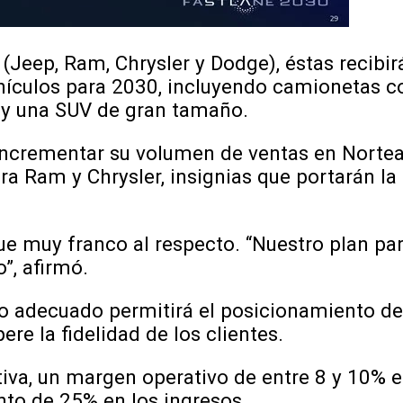
(Jeep, Ram, Chrysler y Dodge), éstas recibi
hículos para 2030, incluyendo camionetas 
s y una SUV de gran tamaño.
 incrementar su volumen de ventas en Norte
a Ram y Chrysler, insignias que portarán la
fue muy franco al respecto. “Nuestro plan p
o”, afirmó.
cto adecuado permitirá el posicionamiento de
re la fidelidad de los clientes.
ativa, un margen operativo de entre 8 y 10% e
nto de 25% en los ingresos.