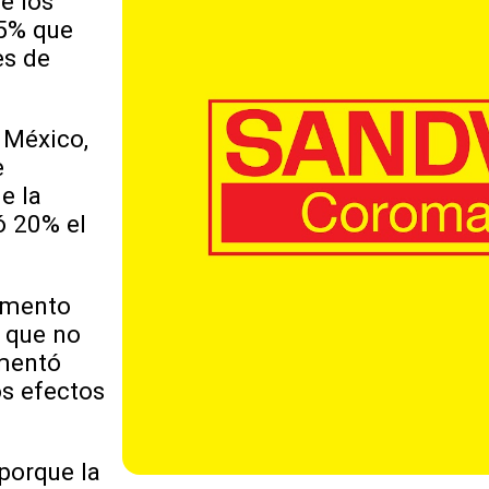
e los
25% que
es de
 México,
e
e la
ó 20% el
remento
a que no
omentó
os efectos
 porque la