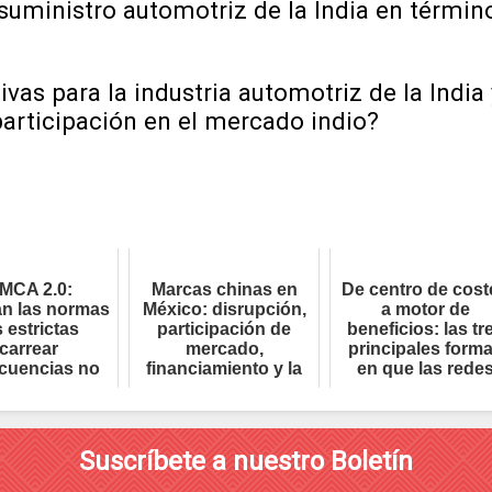
uministro automotriz de la India en término
ivas para la industria automotriz de la Indi
articipación en el mercado indio?
MCA 2.0:
Marcas chinas en
De centro de cost
an las normas
México: disrupción,
a motor de
 estrictas
participación de
beneficios: las tr
carrear
mercado,
principales form
cuencias no
financiamiento y la
en que las rede
das para los
nueva realidad co...
globales de ...
ricantes...
Suscríbete a nuestro Boletín