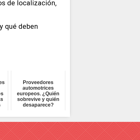
s de localización,
a y qué deben
es
Proveedores
automotrices
es
europeos. ¿Quién
as
sobrevive y quién
s
desaparece?