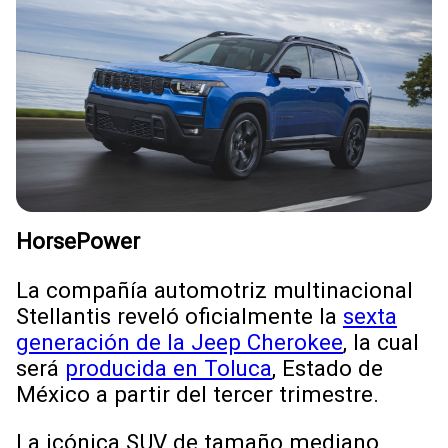
HorsePower
La compañía automotriz multinacional
Stellantis reveló oficialmente la
sexta
generación de la Jeep Cherokee
, la cual
será
producida en Toluca
, Estado de
México a partir del tercer trimestre.
La icónica SUV de tamaño mediano