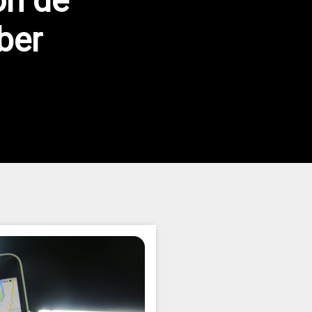
ón de
ber