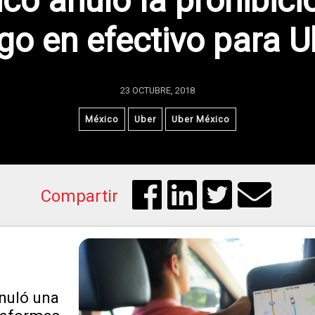
co anuló la prohibici
go en efectivo para U
23 OCTUBRE, 2018
México
Uber
Uber México
Compartir
nuló una