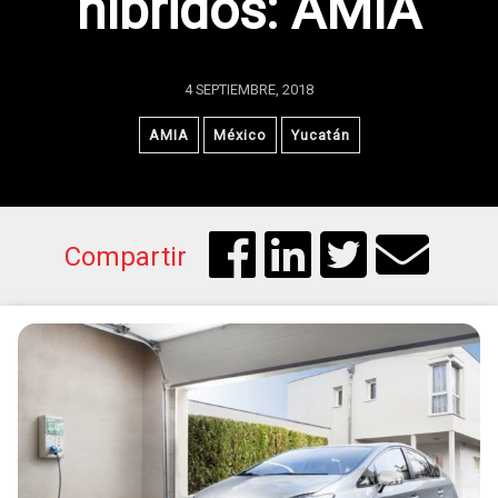
híbridos: AMIA
4 SEPTIEMBRE, 2018
AMIA
México
Yucatán
Compartir