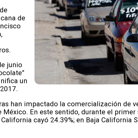
 de
icana de
ancisco
,
ros.
e junio
ocolate”
nifica un
 2017.
fras han impactado la comercialización de v
e México. En este sentido, durante el primer
alifornia cayó 24.39%; en Baja California 