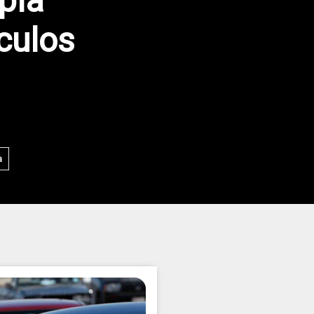
pla
culos
a