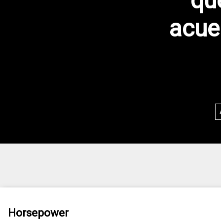
qu
acue
Horsepower