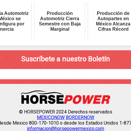
ia Automotriz
Producción
Producción de
México se
Automotriz Cierra
Autopartes en
nfigura por
Semestre con Baja
México Alcanza
Inercia
Marginal
Cifras Récord
Suscríbete a nuestro Boletín
© HORSEPOWER 2024 Derechos reservados
MEXICONOW
BORDERNOW
 desde Mexico 800-170-1010 o desde los Estados Unidos 1-87
informacion@horsepowermexico.com