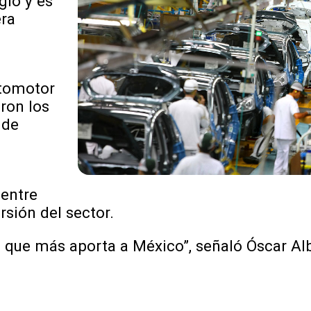
glo y es
era
utomotor
ron los
 de
entre
rsión del sector.
 que más aporta a México”, señaló Óscar Alb