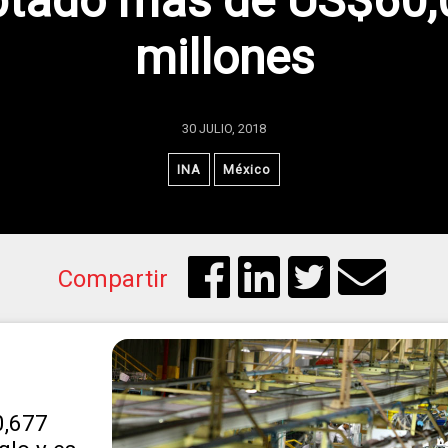
ptado más de US$60,
millones
30 JULIO, 2018
INA
México
Compartir
0,677