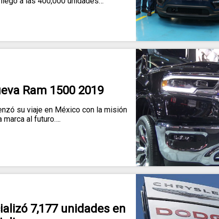
llegó a las 400,000 unidades…
ueva Ram 1500 2019
zó su viaje en México con la misión
a marca al futuro….
alizó 7,177 unidades en