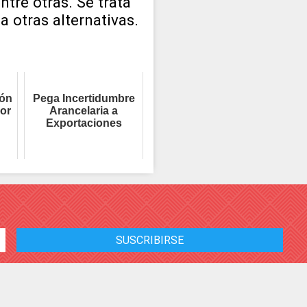
tre otras. Se trata
 otras alternativas.
ión
Pega Incertidumbre
or
Arancelaria a
Exportaciones