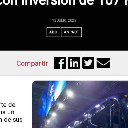
con Inversión de 107
15 JULIO, 2025
ADO
ANPACT
Compartir
rte de
ia un
n de sus