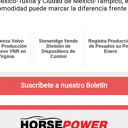
xico-Tuxtla y Ciudad de México-Tampico, en
omodidad puede marcar la diferencia frente a
enza Volvo
Stoneridge Vende
Registra Producc
 Producción
División de
de Pesados su Pe
uevo VNR en
Dispositivos de
Enero
irginia
Control
Suscríbete a nuestro Boletín