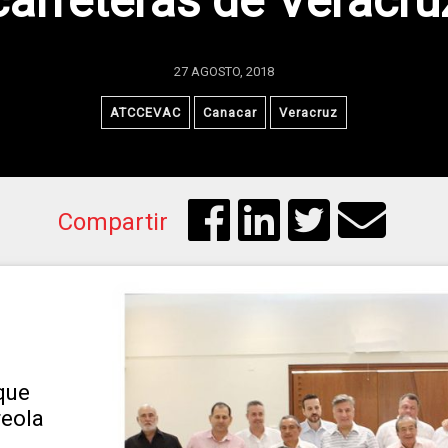
carreteras de Veracru
27 AGOSTO, 2018
ATCCEVAC
Canacar
Veracruz
Compartir
que
eola