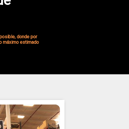
de
posible, donde por
mpo máximo estimado