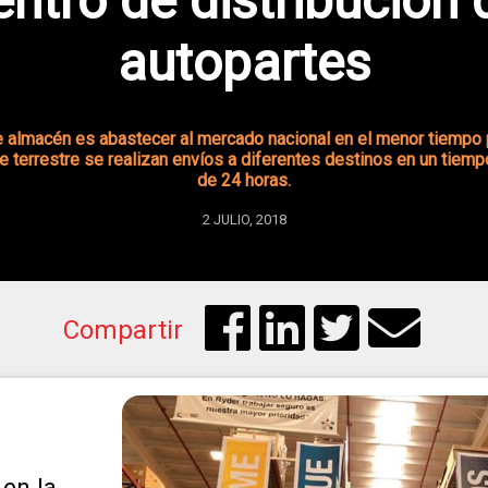
entro de distribución 
autopartes
te almacén es abastecer al mercado nacional en el menor tiempo 
e terrestre se realizan envíos a diferentes destinos en un tie
de 24 horas.
2 JULIO, 2018
Compartir
en la