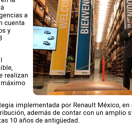
rá
gencias a
ón cuenta
os y
8
l
ble,
e realizan
o máximo
ategia implementada por Renault México, en
tribución, además de contar con un amplio 
zas 10 años de antigüedad.