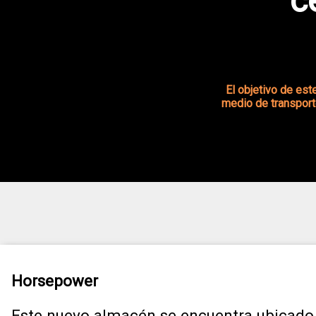
c
El objetivo de es
medio de transport
Horsepower
Este nuevo almacén se encuentra ubicado 