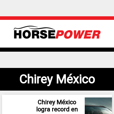
Chirey México
Chirey México
logra record en