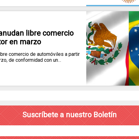
eanudan libre comercio
or en marzo
libre comercio de automóviles a partir
rzo, de conformidad con un…
Suscríbete a nuestro Boletín