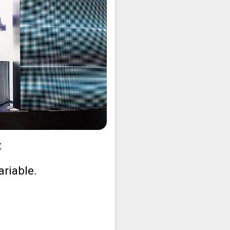
:
riable.