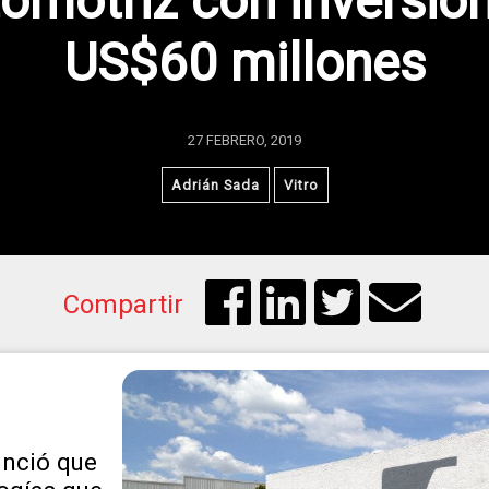
omotriz con inversió
US$60 millones
27 FEBRERO, 2019
Adrián Sada
Vitro
Compartir
unció que