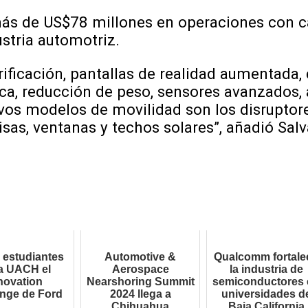
ó más de US$78 millones en operaciones con 
ustria automotriz.
rificación, pantallas de realidad aumentada,
ica, reducción de peso, sensores avanzados,
evos modelos de movilidad son los disruptor
sas, ventanas y techos solares”, añadió Salv
estudiantes
Automotive &
Qualcomm fortale
la UACH el
Aerospace
la industria de
novation
Nearshoring Summit
semiconductores 
enge de Ford
2024 llega a
universidades d
Chihuahua
Baja California