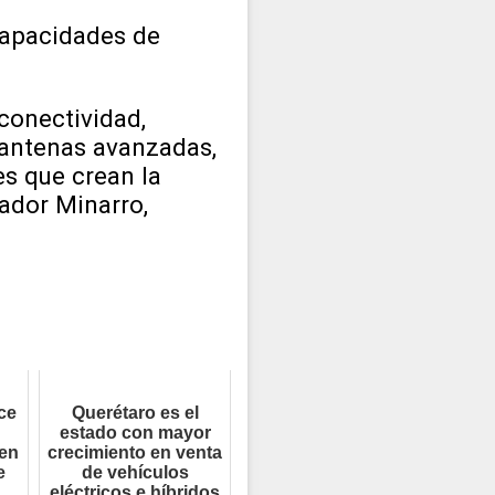
capacidades de
 conectividad,
 antenas avanzadas,
es que crean la
ador Minarro,
ce
Querétaro es el
estado con mayor
en
crecimiento en venta
e
de vehículos
eléctricos e híbridos