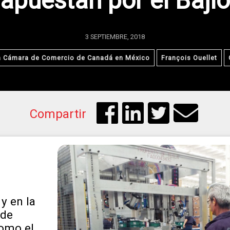
apuestan por el Bajío
3 SEPTIEMBRE, 2018
la Cámara de Comercio de Canadá en México
François Ouellet
Compartir
y en la
 de
como el