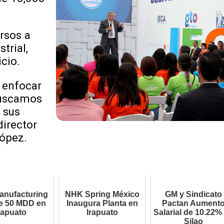
rsos a
trial,
icio.
 enfocar
buscamos
 sus
director
López.
nufacturing
NHK Spring México
GM y Sindicato
te 50 MDD en
Inaugura Planta en
Pactan Aument
rapuato
Irapuato
Salarial de 10.22%
Silao