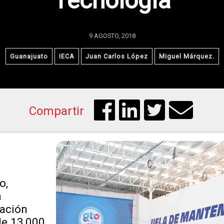
Tecnología
9 AGOSTO, 2018
Guanajuato
IECA
Juan Carlos López
Miguel Márquez.
Compartir
o,
a
tación
de 13,000