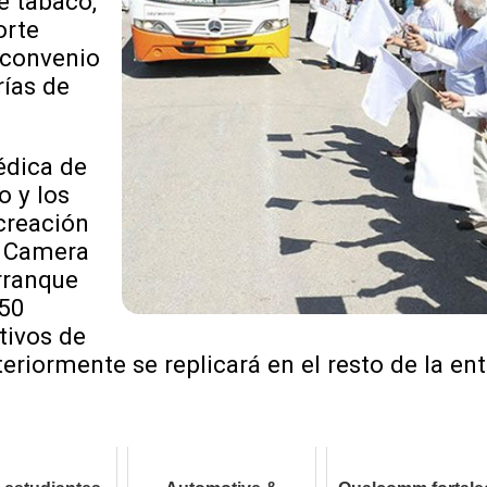
e tabaco,
orte
 convenio
rías de
édica de
o y los
creación
s Camera
rranque
150
tivos de
eriormente se replicará en el resto de la ent